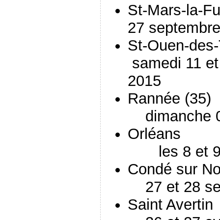
St-Mar
27 septembre
St-Ouen-
samedi 11 et 
2015
Rann
dimanche 0
Or
les 8 et 9
Condé 
27 et 28 se
Sain