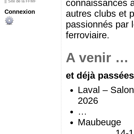
connaissances av
Site de la FFMF
Connexion
autres clubs et p
passionnés par 
ferroviaire.
A venir …
et déjà passées
Laval – Salon
2026
…
Mau
14-15 se