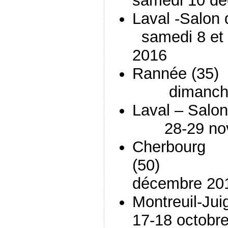
samedi 10 d
Laval -Salon d
samedi 8 et 
2016
Rann
dimanche 
Laval – Sa
28-29 nov
Cherbourg
(50
décembre 20
Montreui
17-18 octobr