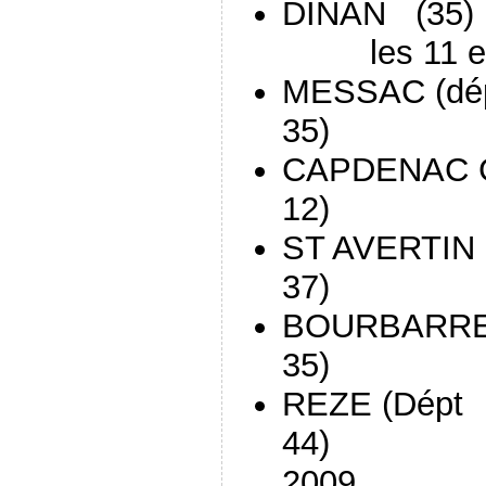
DIN
les 11 et 
MESSAC (dé
35) 
CAPDENAC G
12) en
ST AVERTIN 
37) e
BOURBARRE 
35) e
REZE (Dépt
44
2009