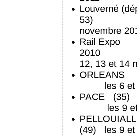
Louverné (dé
53) le
novembre 20
Rail Expo
201
12, 13 et 14
OR
les 6 et 7
PAC
les 9 et 1
PELLOUIALL
(49) les 9 et