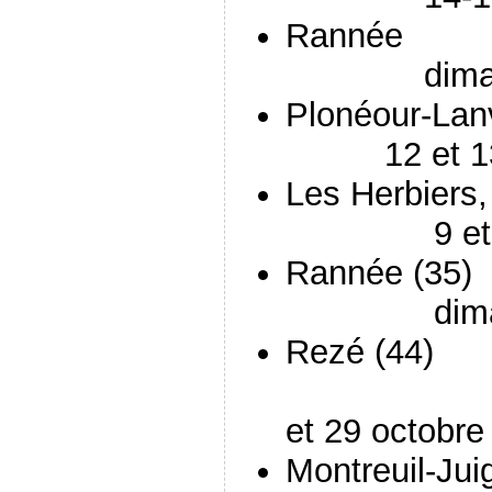
Ra
dimanche
Plonéo
12 et 13 j
Les Herb
9 et 10 
Rann
dimanche
Rezé (44
et 29 octobre
Montreuil-J