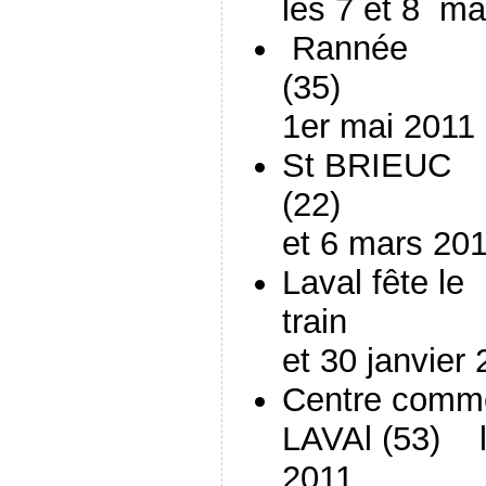
les 7 et 8 ma
Rannée
(3
1er mai 2011
St BRIEUC
(22
et 6 mars 20
Laval fête le
trai
et 30 janvier
Centre comme
LAVAl (53) le
2011