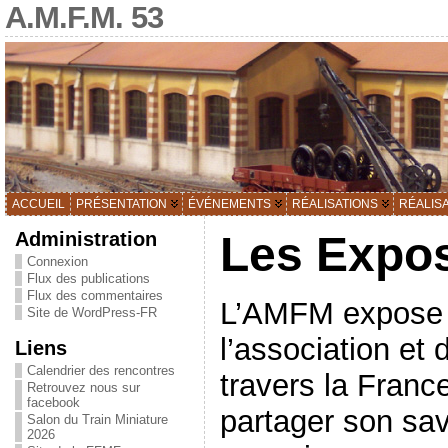
A.M.F.M. 53
ACCUEIL
PRÉSENTATION
ÉVÉNEMENTS
RÉALISATIONS
RÉALIS
Administration
Les Expos
Connexion
Flux des publications
Flux des commentaires
L’AMFM expose l
Site de WordPress-FR
l’association et
Liens
Calendrier des rencontres
travers la Franc
Retrouvez nous sur
facebook
partager son savo
Salon du Train Miniature
2026